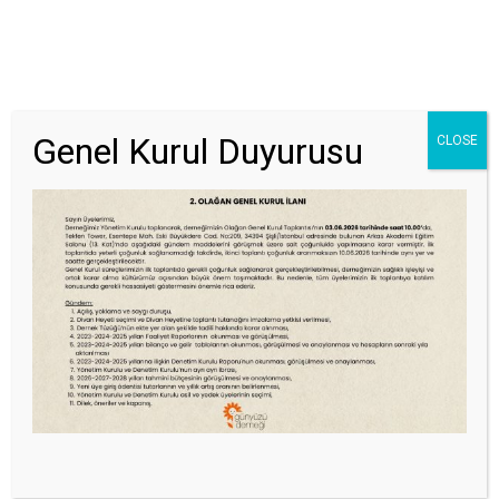
Genel Kurul Duyurusu
CLOSE
GÖNÜLLÜ OL
EĞITIME KATIL
UYGULAYICI OL
29 TEMMUZ 2024