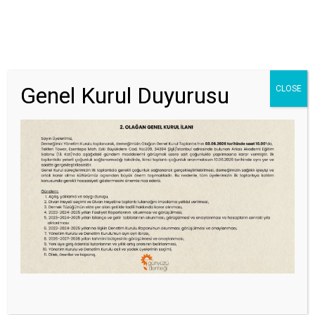
Genel Kurul Duyurusu
CLOSE
GÖNÜLLÜ OL
EĞITIME KATIL
UYGULAYICI OL
Sayılarla Biz