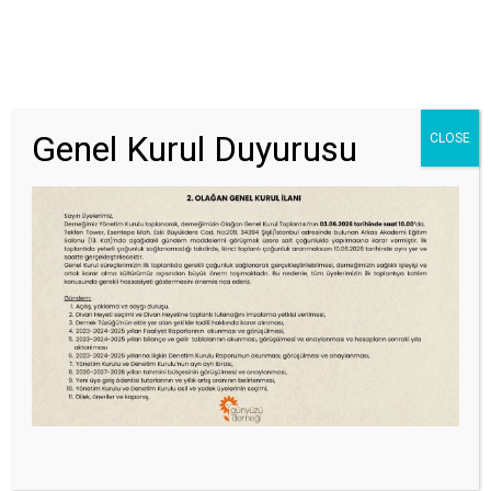
Genel Kurul Duyurusu
CLOSE
GÖNÜLLÜ OL
EĞITIME KATIL
UYGULAYICI OL