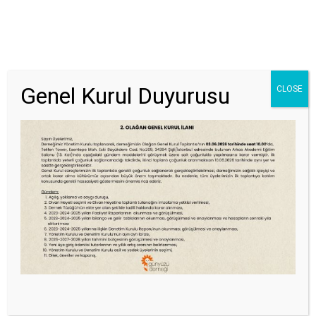
Genel Kurul Duyurusu
CLOSE
GÖNÜLLÜ OL
EĞITIME KATIL
UYGULAYICI OL
Günyüzü Programları
“Mellow” Katılımcı Eğitimleri