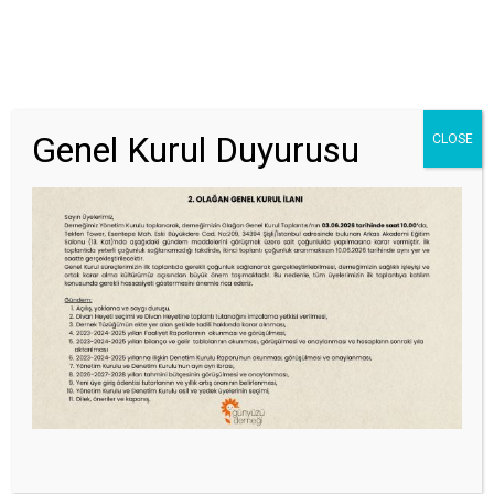
Genel Kurul Duyurusu
CLOSE
GÖNÜLLÜ OL
EĞITIME KATIL
UYGULAYICI OL
Dilek Erol