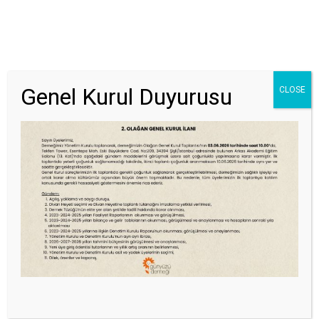
Genel Kurul Duyurusu
CLOSE
GÖNÜLLÜ OL
EĞITIME KATIL
UYGULAYICI OL
Author:
Günyüzü
HOME
»
ARCHIVES FOR GÜNYÜZÜ
»
SAYFA 2